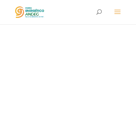
Peter Crampton
Profesor emérito de ciencias
económicas en la universidad
de Colonia en Alemania y de
la Universidad de Maryland
en EEUU